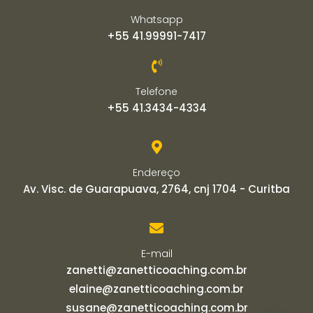
Whatsapp
+55 41.99991-7417
Telefone
+55 41.3434-4334
Endereço
Av. Visc. de Guarapuava, 2764, cnj 1704 - Curitba
E-mail
zanetti@zanetticoaching.com.br
elaine@zanetticoaching.com.br
susane@zanetticoaching.com.br