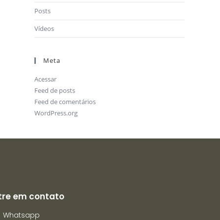
Posts
Vídeos
Meta
Acessar
Feed de posts
Feed de comentários
WordPress.org
tre em contato
Whatsapp