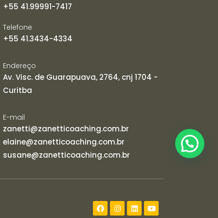
+55 41.99991-7417
Telefone
+55 41.3434-4334
Endereço
Av. Visc. de Guarapuava, 2764, cnj 1704 -
Curitba
E-mail
zanetti@zanetticoaching.com.br
elaine@zanetticoaching.com.br
susane@zanetticoaching.com.br