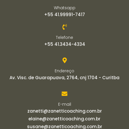
Whatsapp
+55 41.99991-7417
Telefone
+55 41.3434-4334
Endereço
Av. Visc. de Guarapuava, 2764, cnj 1704 - Curitba
E-mail
zanetti@zanetticoaching.com.br
elaine@zanetticoaching.com.br
susane@zanetticoaching.com.br