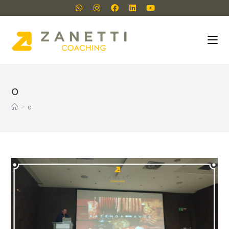
o
>
o