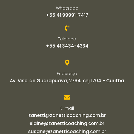
Whatsapp
+55 41.99991-7417
Telefone
+55 41.3434-4334
Endereço
Av. Visc. de Guarapuava, 2764, cnj 1704 - Curitba
E-mail
zanetti@zanetticoaching.com.br
elaine@zanetticoaching.com.br
susane@zanetticoaching.com.br