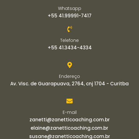
Whatsapp
+55 41.99991-7417
Telefone
+55 41.3434-4334
Endereço
Av. Visc. de Guarapuava, 2764, cnj 1704 - Curitba
E-mail
zanetti@zanetticoaching.com.br
elaine@zanetticoaching.com.br
susane@zanetticoaching.com.br