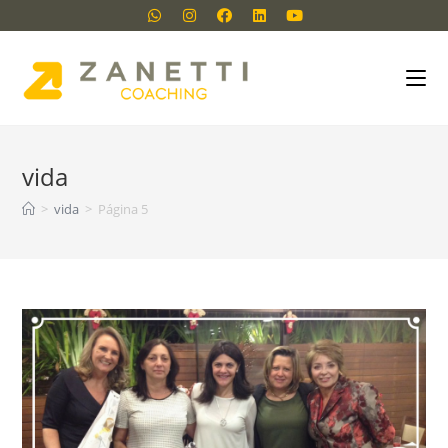
vida
>
vida
>
Página 5