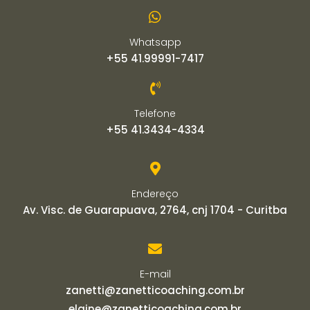
Whatsapp
+55 41.99991-7417
Telefone
+55 41.3434-4334
Endereço
Av. Visc. de Guarapuava, 2764, cnj 1704 - Curitba
E-mail
zanetti@zanetticoaching.com.br
elaine@zanetticoaching.com.br