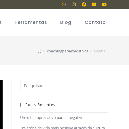
s
Ferramentas
Blog
Contato
>
coachingparaexecutivos
>
Página 5
Posts Recentes
Um olhar apreciativo para o negativo
Trajetória de vida mais positiva através da cultura