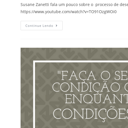
Susane Zanetti fala um pouco sobre o processo de dese
https://www.youtube.com/watch?v=TO91OzgWOi0
Continue Lendo